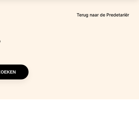
een
nieuw
Terug naar de Predetariër
Opent
tabblad
in
een
?
nieuw
tabblad
ZOEKEN